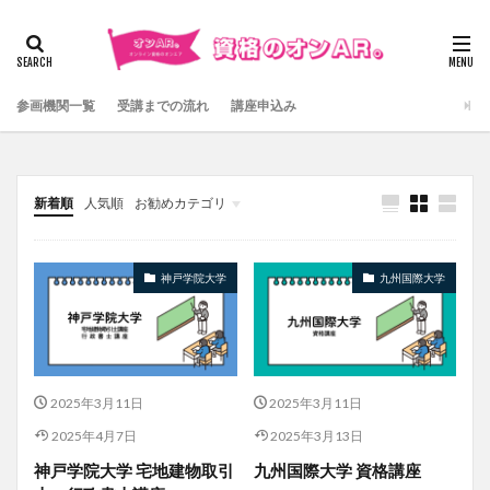
検索
参画機関一覧
受講までの流れ
講座申込み
新着順
人気順
お勧めカテゴリ
Uncategorized
神戸学院大学
九州国際大学
2025年3月11日
2025年3月11日
2025年4月7日
2025年3月13日
神戸学院大学 宅地建物取引
九州国際大学 資格講座