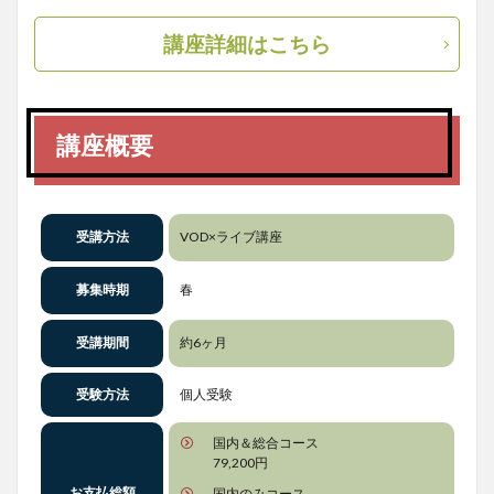
講座詳細はこちら
講座概要
受講方法
VOD×ライブ講座
募集時期
春
受講期間
約6ヶ月
受験方法
個人受験
国内＆総合コース
79,200円
お支払総額
国内のみコース