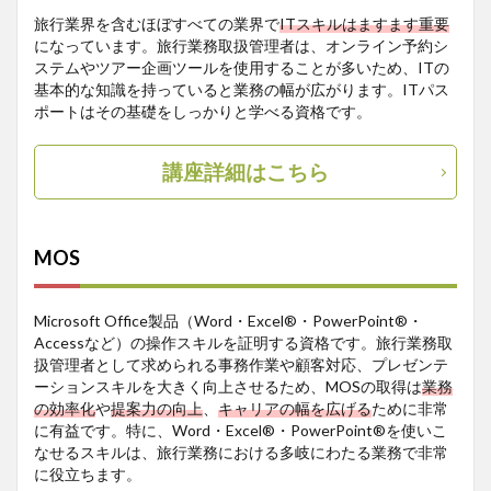
旅行業界を含むほぼすべての業界で
ITスキルはますます重要
になっています。旅行業務取扱管理者は、オンライン予約シ
ステムやツアー企画ツールを使用することが多いため、ITの
基本的な知識を持っていると業務の幅が広がります。ITパス
ポートはその基礎をしっかりと学べる資格です。
講座詳細はこちら
MOS
Microsoft Office製品（Word・Excel®・PowerPoint®・
Accessなど）の操作スキルを証明する資格です。旅行業務取
扱管理者として求められる事務作業や顧客対応、プレゼンテ
ーションスキルを大きく向上させるため、MOSの取得は
業務
の効率化
や
提案力の向上
、
キャリアの幅を広げる
ために非常
に有益です。特に、Word・Excel®・PowerPoint®を使いこ
なせるスキルは、旅行業務における多岐にわたる業務で非常
に役立ちます。